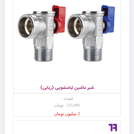
شیر ماشین لباسشویی (ریابی)
قیمت :
235,000 تومان
2 میلیون تومان