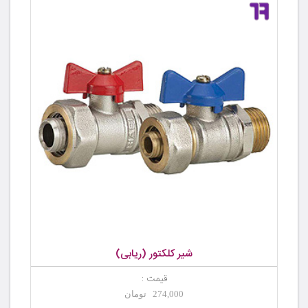
شیر کلکتور (ریابی)
قیمت :
274,000 تومان