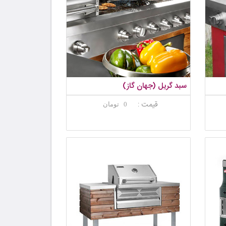
سبد گریل (جهان گاز)
قیمت :
0 تومان