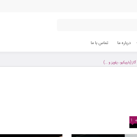
درباره ما
تماس با ما
از (باربیکیو ، پلوپز و ...)
1