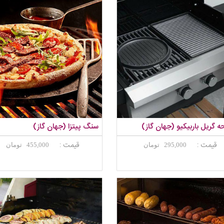
 گریل باربیکیو (جهان گاز)
سنگ پیتزا (جهان گاز)
قیمت :
قیمت :
295,000 تومان
455,000 تومان