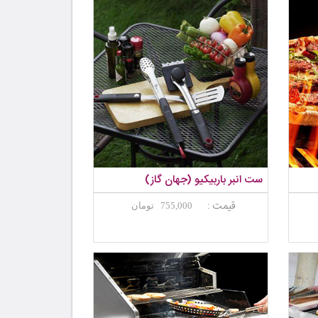
ست انبر باربیکیو (جهان گاز)
قیمت :
755,000 تومان