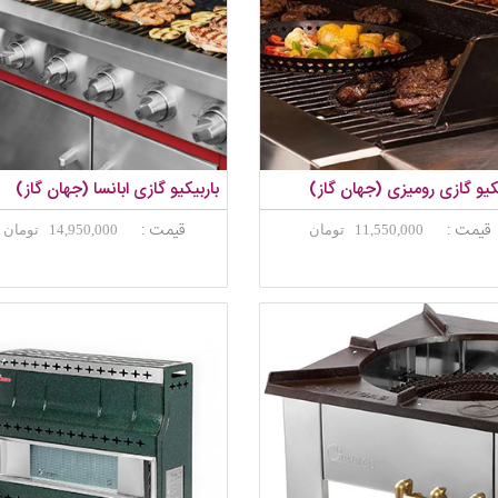
یکیو گازی رومیزی (جهان گاز)
باربیکیو گازی ابانسا (جهان گاز)
قیمت :
قیمت :
11,550,000 تومان
14,950,000 تومان