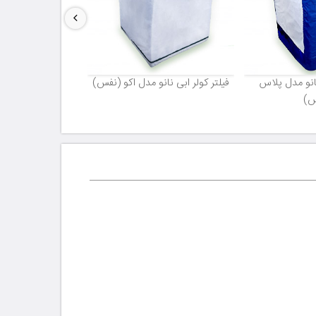
نانو مدل پلاس
فیلتر کولر ابی نانو مدل اکو (نفس)
س)