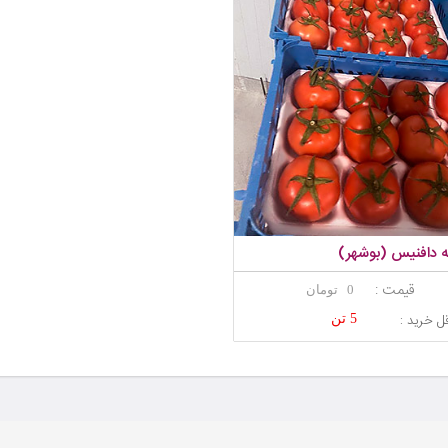
 دافنیس (بوشهر)
قیمت :
0 تومان
ل خرید :
5 تن