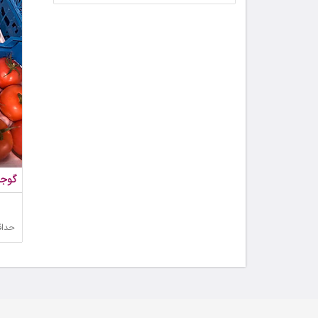
گوجه
حداق