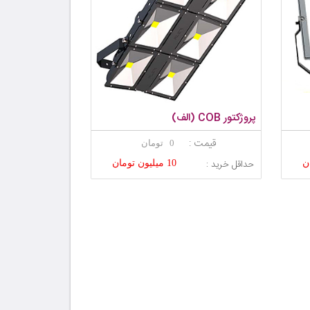
پروژکتور COB (الف)
قیمت :
0 تومان
حداقل خرید :
10 میلیون تومان