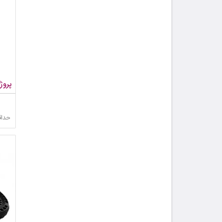
پروژک
حداق