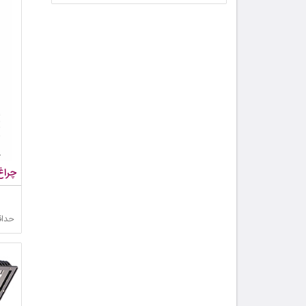
چراغ
حداق