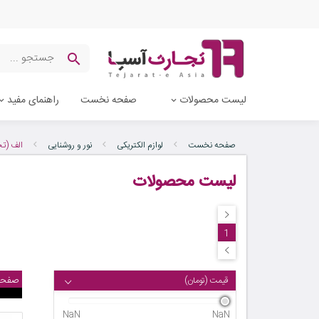
لیست محصولات
صفحه نخست
راهنمای مفید
صفحه نخست
لوازم الکتریکی
نور و روشنایی
الف (تج
لیست محصولات
1
صفحه
قیمت (تومان)
NaN
NaN