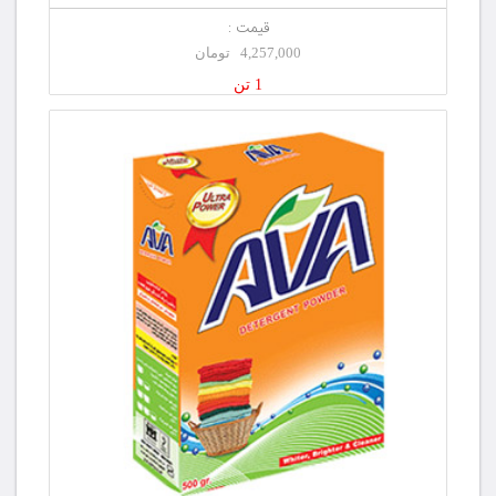
قیمت :
4,257,000 تومان
1 تن