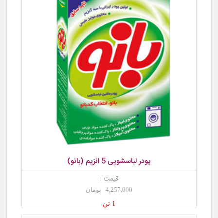
پودر لباسشویی 5 انزیم (بانو)
قیمت :
4,257,000 تومان
1 تن