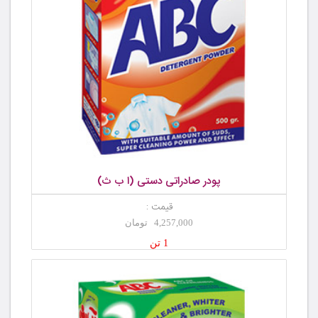
پودر صادراتی دستی (ا ب ث)
قیمت :
4,257,000 تومان
1 تن