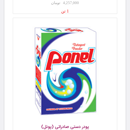
4,257,000 تومان
1 تن
پودر دستی صادراتی (پونل)