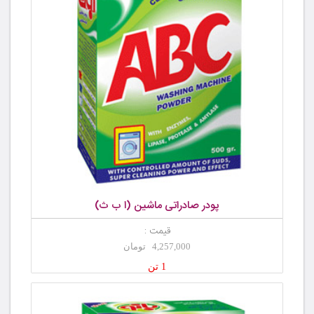
پودر صادراتی ماشین (ا ب ث)
قیمت :
4,257,000 تومان
1 تن