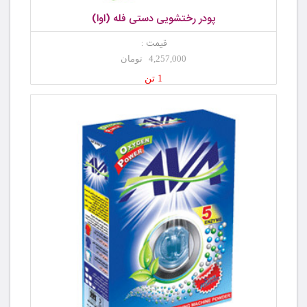
پودر رختشویی دستی فله (اوا)
قیمت :
4,257,000 تومان
1 تن