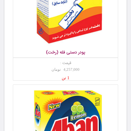
پودر دستی فله (رخت)
قیمت :
4,257,000 تومان
1 تن