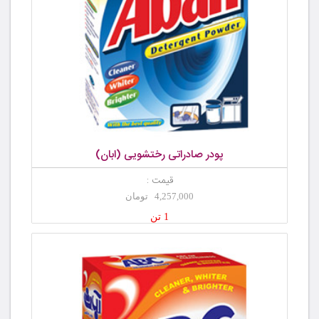
پودر صادراتی رختشویی (ابان)
قیمت :
4,257,000 تومان
1 تن