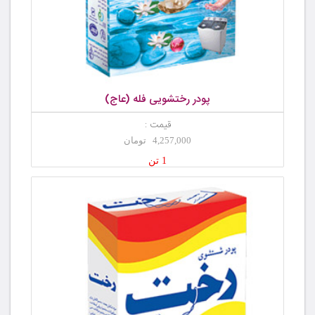
پودر رختشویی فله (عاج)
قیمت :
4,257,000 تومان
1 تن