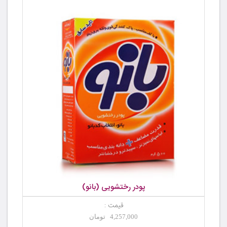
پودر رختشویی (بانو)
قیمت :
4,257,000 تومان