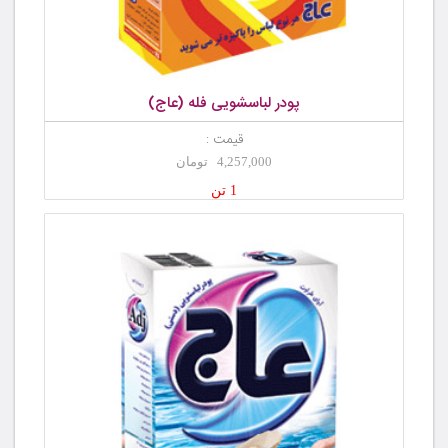
پودر لباسشویی فله (عاج)
قیمت :
4,257,000 تومان
1 تن