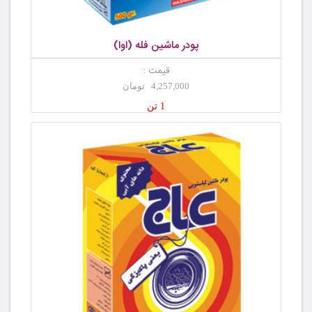
پودر ماشین فله (اوا)
قیمت :
4,257,000 تومان
1 تن