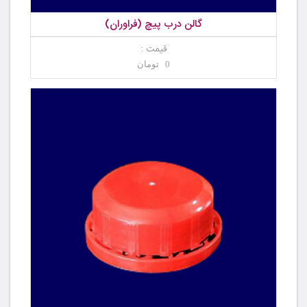
گالن درب پیچ (فراوران)
قیمت :
0 تومان