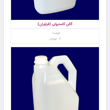
گالن کاسترولی (فراوران)
قیمت :
0 تومان