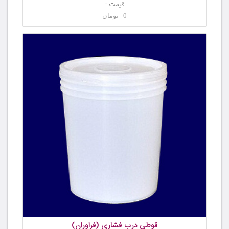
قیمت :
0 تومان
قوطی درب فشاری (فراوران)