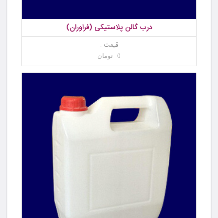
درب گالن پلاستیکی (فراوران)
قیمت :
0 تومان