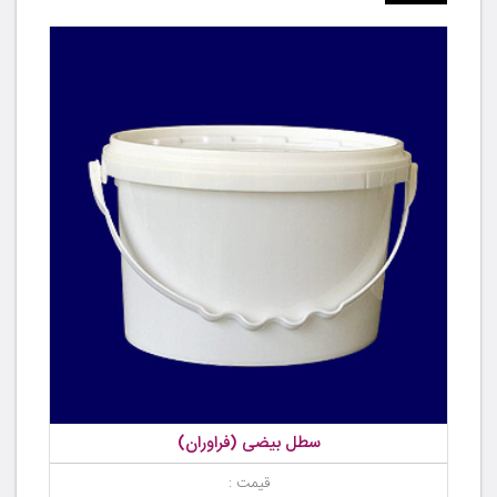
سطل بیضی (فراوران)
قیمت :