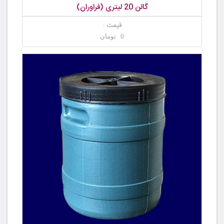
گالن 20 لیتری (فراوران)
قیمت :
0 تومان