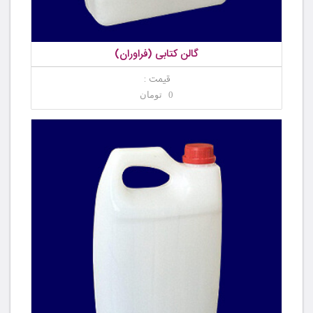
گالن کتابی (فراوران)
قیمت :
0 تومان