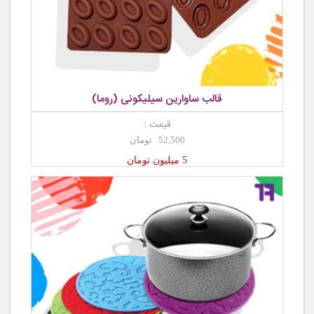
قالب ساوارین سیلیکونی (روما)
قیمت :
52,500 تومان
5 میلیون تومان