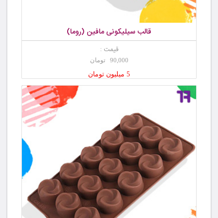
قالب سیلیکونی مافین (روما)
قیمت :
90,000 تومان
5 میلیون تومان