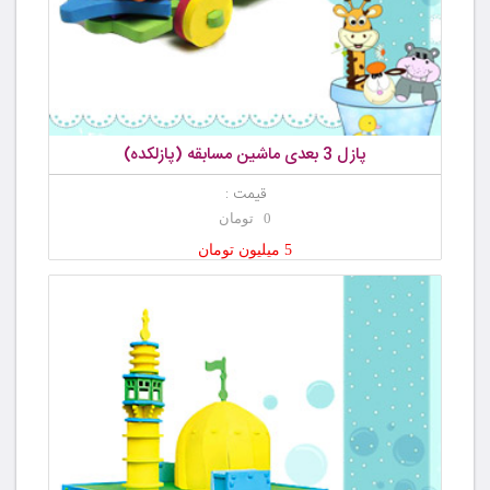
پازل 3 بعدی ماشین مسابقه (پازلکده)
قیمت :
0 تومان
5 میلیون تومان