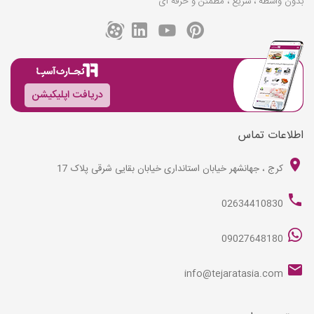
بدون واسطه ، سریع ، مطمئن و حرفه ای
دریافت اپلیکیشن
اطلاعات تماس
کرج ، جهانشهر خیابان استانداری خیابان بقایی شرقی پلاک 17
02634410830
09027648180
info@tejaratasia.com