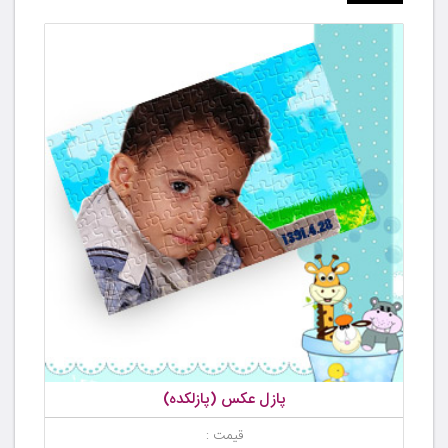
پازل عکس (پازلکده)
قیمت :