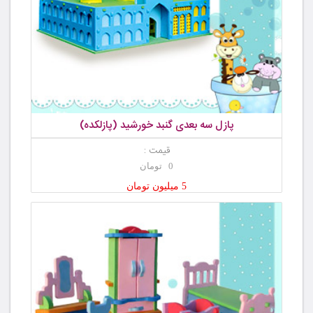
پازل سه بعدی گنبد خورشید (پازلکده)
قیمت :
0 تومان
5 میلیون تومان