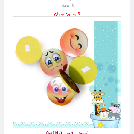
0 تومان
5 میلیون تومان
ایموجی فومی (پازلکده)