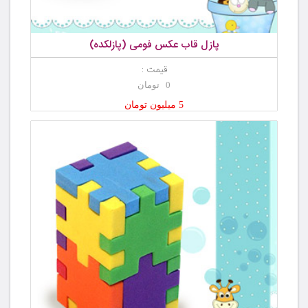
پازل قاب عکس فومی (پازلکده)
قیمت :
0 تومان
5 میلیون تومان