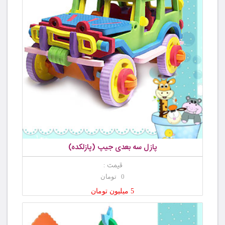
پازل سه بعدی جیپ (پازلکده)
قیمت :
0 تومان
5 میلیون تومان