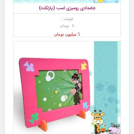
جامدادی رومیزی اسب (پازلکده)
قیمت :
0 تومان
5 میلیون تومان