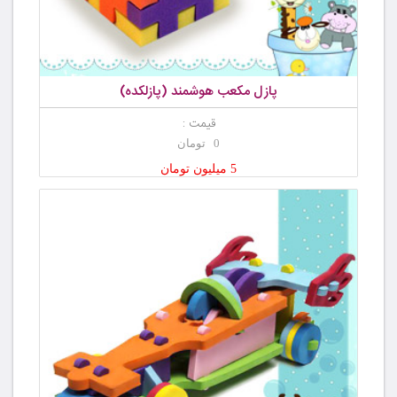
پازل مکعب هوشمند (پازلکده)
قیمت :
0 تومان
5 میلیون تومان