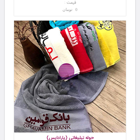
قیمت :
0 تومان
حوله تبلیغاتی (پارادایس)