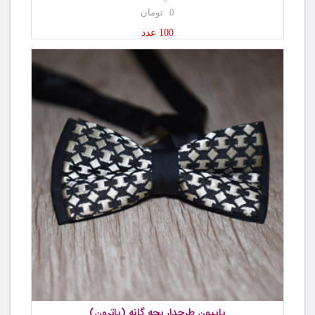
0 تومان
100 عدد
پاپیون طرحدار بچه گانه (پاترون)