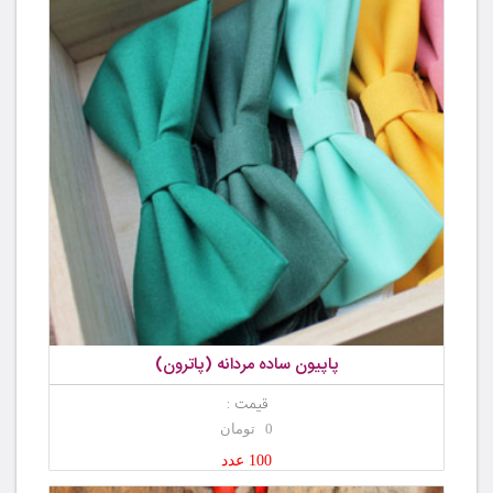
پاپیون ساده مردانه (پاترون)
قیمت :
0 تومان
100 عدد