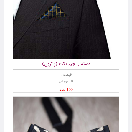
دستمال جیب کت (پاترون)
قیمت :
0 تومان
100 عدد