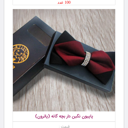
100 عدد
پاپیون نگین دار بچه گانه (پاترون)
قیمت :