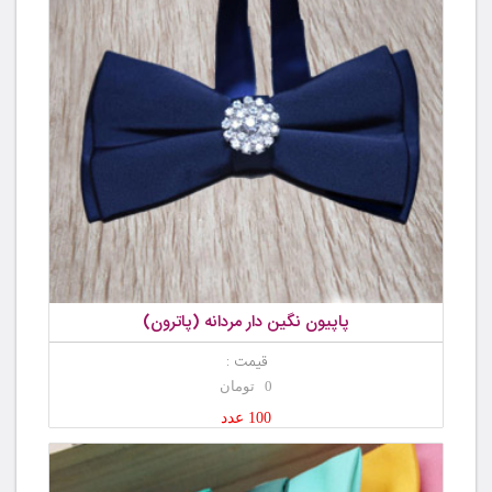
پاپیون نگین دار مردانه (پاترون)
قیمت :
0 تومان
100 عدد