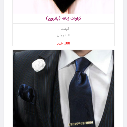
کراوات زنانه (پاترون)
قیمت :
0 تومان
100 عدد