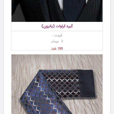
گیره کراوات (پاترون)
قیمت :
0 تومان
100 عدد