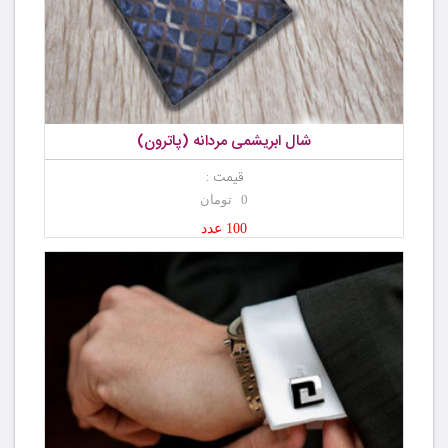
شال ابریشمی مردانه (پاترون)
قیمت :
0 تومان
100 عدد