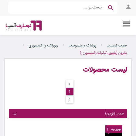
صفحه نخست
پوشاک و منسوجات
زیورالات و اکسسوری
پاترون (پاپیون،کراوات،اکسسوری)
لیست محصولات
1
قیمت (تومان)
صفحه
1