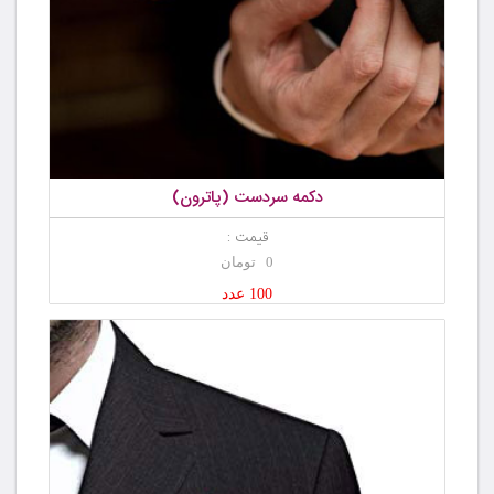
دکمه سردست (پاترون)
قیمت :
0 تومان
100 عدد