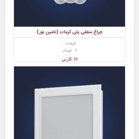
چراغ سقفی پلی کربنات (نامین نور)
قیمت :
0 تومان
10 کارتن