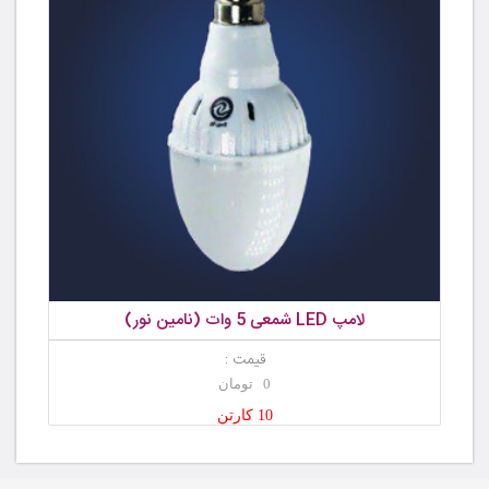
لامپ LED شمعی 5 وات (نامین نور)
قیمت :
0 تومان
10 کارتن