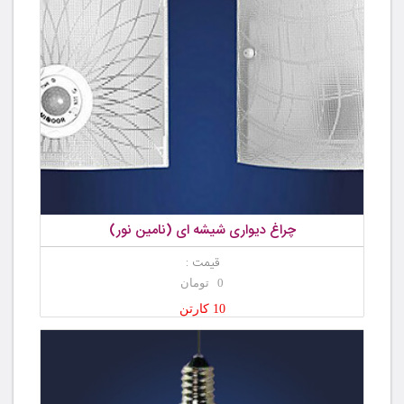
چراغ دیواری شیشه ای (نامین نور)
قیمت :
0 تومان
10 کارتن