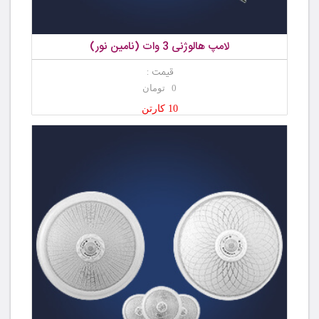
لامپ هالوژنی 3 وات (نامین نور)
قیمت :
0 تومان
10 کارتن