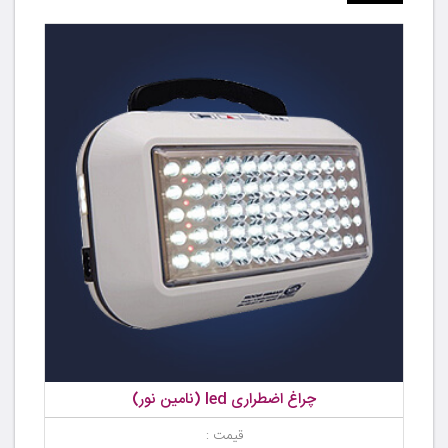
چراغ اضطراری led (نامین نور)
قیمت :