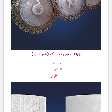
چراغ سقفی کلاسیک (نامین نور)
قیمت :
0 تومان
10 کارتن