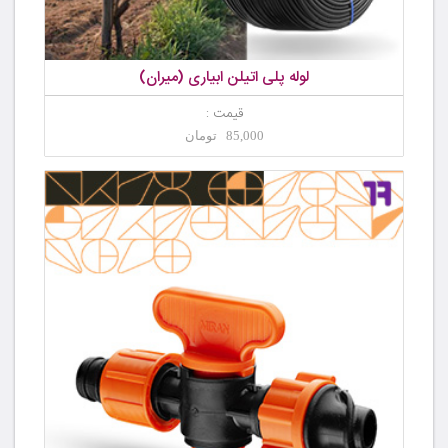
لوله پلی اتیلن ابیاری (میران)
قیمت :
85,000 تومان