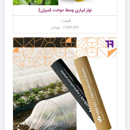
نوار ابیاری وسط دوخت (میران)
قیمت :
2,000,000 تومان