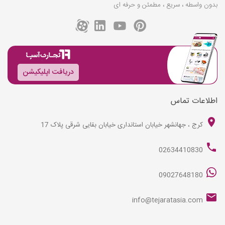
بدون واسطه ، سریع ، مطمئن و حرفه ای
دریافت اپلیکیشن
اطلاعات تماس
کرج ، جهانشهر خیابان استانداری خیابان بقایی شرقی پلاک 17
02634410830
09027648180
info@tejaratasia.com