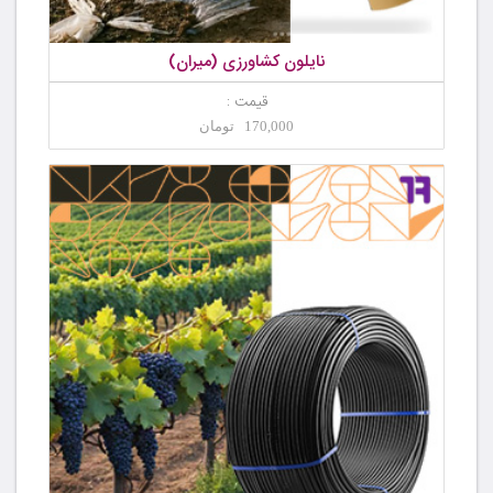
نایلون کشاورزی (میران)
قیمت :
170,000 تومان