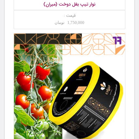
نوار تیپ بغل دوخت (میران)
قیمت :
1,750,000 تومان