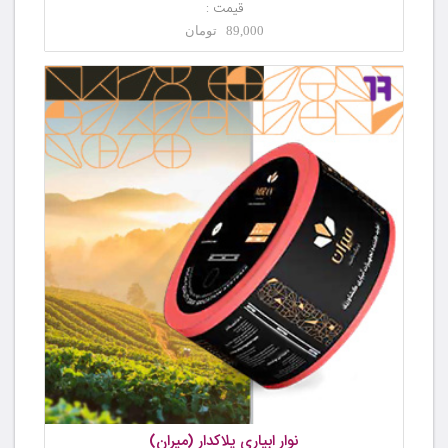
قیمت :
89,000 تومان
نوار ابیاری پلاکدار (میران)