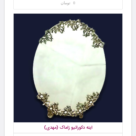
0 تومان
اینه دکوراتیو زاماک (مهدی)