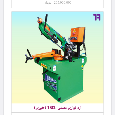
265,000,000 تومان
اره نواری دستی 180L (خیری)