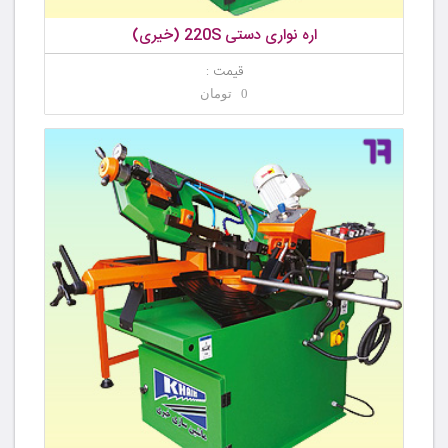
اره نواری دستی 220S (خیری)
قیمت :
0 تومان