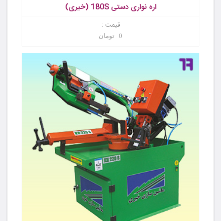
اره نواری دستی 180S (خیری)
قیمت :
0 تومان