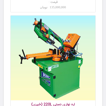
قیمت :
135,000,000 تومان
اره نواری دستی 220L (خیری)