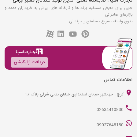
تجارت آسیا ، نمایشگاه دائمی آنلاین تولید کنندگان معتبر ایرانی
جایی برای معرفی مستقیم برند ها و کارخانه های ایرانی به خریداران عمده و
بازارهای صادراتی
بدون واسطه ، سریع ، مطمئن و حرفه ای
دریافت اپلیکیشن
اطلاعات تماس
کرج ، جهانشهر خیابان استانداری خیابان بقایی شرقی پلاک 17
02634410830
09027648180