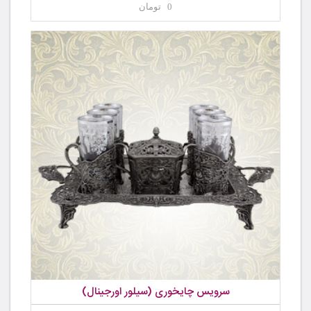
0 تومان
سرویس چایخوری (سیلور اورجینال)