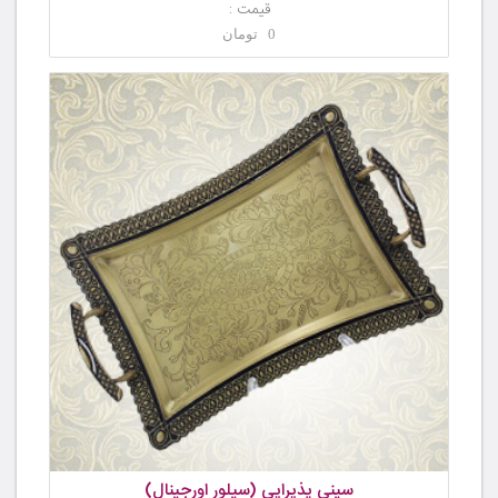
قیمت :
0 تومان
سینی پذیرایی (سیلور اورجینال)