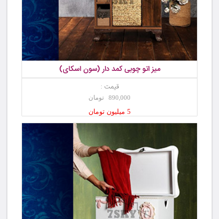
میز اتو چوبی کمد دار (سون اسکای)
قیمت :
890,000 تومان
5 میلیون تومان