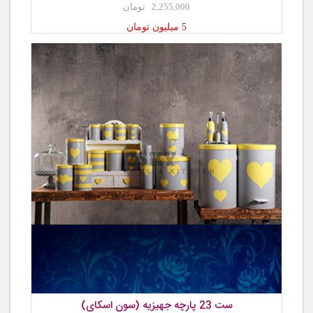
2,255,000 تومان
5 میلیون تومان
ست 23 پارچه جهیزیه (سون اسکای)