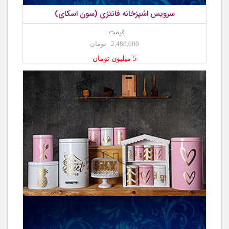
سرویس اشپزخانه فانتزی (سون اسکای)
قیمت :
2,480,000 تومان
5 میلیون تومان