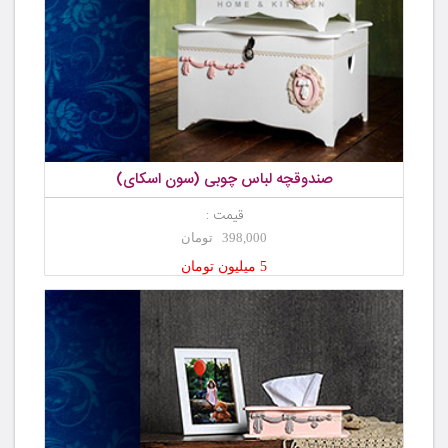
صندوقچه لباس چوبی (سون اسکای)
قیمت :
398,000 تومان
5 میلیون تومان