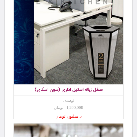
سطل زباله استیل اداری (سون اسکای)
قیمت :
1,290,000 تومان
5 میلیون تومان