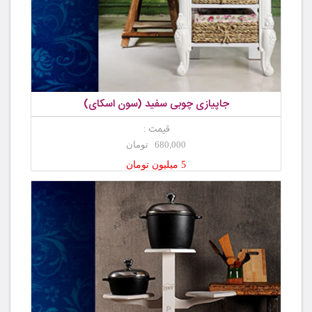
جاپیازی چوبی سفید (سون اسکای)
قیمت :
680,000 تومان
5 میلیون تومان