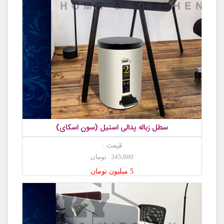
سطل زباله پدالی استیل (سون اسکای)
قیمت :
345,000 تومان
5 میلیون تومان