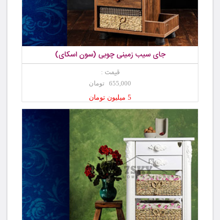
جای سیب زمینی چوبی (سون اسکای)
قیمت :
655,000 تومان
5 میلیون تومان