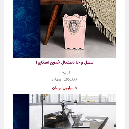
سطل و جا دستمال (سون اسکای)
قیمت :
295,000 تومان
5 میلیون تومان