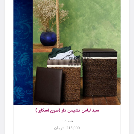
سبد لباس نشیمن دار (سون اسکای)
قیمت :
215,000 تومان