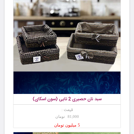
سبد نان حصیری 2 تایی (سون اسکای)
قیمت :
81,000 تومان
5 میلیون تومان