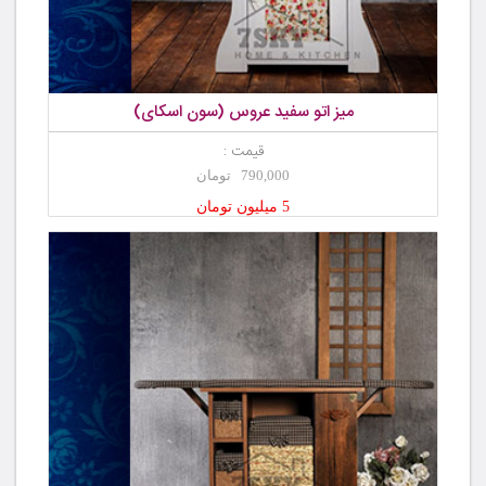
میز اتو سفید عروس (سون اسکای)
قیمت :
790,000 تومان
5 میلیون تومان