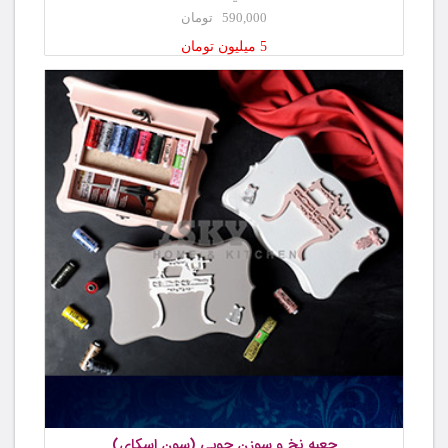
590,000 تومان
5 میلیون تومان
جعبه نخ و سوزن چوبی (سون اسکای)