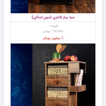
سبد پیاز فانتزی (سون اسکای)
قیمت :
330,000 تومان
5 میلیون تومان