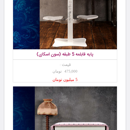
پایه قابلمه 5 طبقه (سون اسکای)
قیمت :
475,000 تومان
5 میلیون تومان