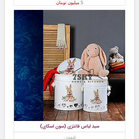
5 میلیون تومان
سبد لباس فانتزی (سون اسکای)
قیمت :