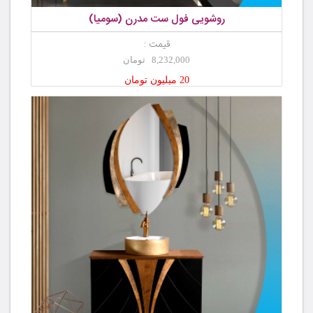
روشویی فول ست مدرن (سومیا)
قیمت :
8,232,000 تومان
20 میلیون تومان