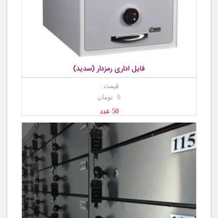
فایل اداری رمزدار (سدید)
قیمت :
0 تومان
50 عدد