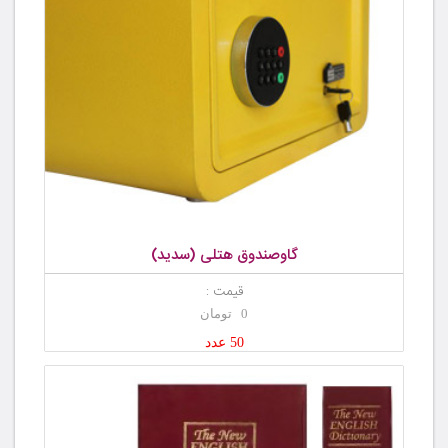
گاوصندوق هتلی (سدید)
قیمت :
0 تومان
50 عدد