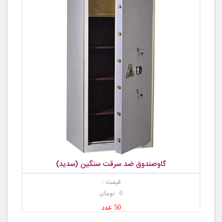
گاوصندوق ضد سرقت سنگین (سدید)
قیمت :
0 تومان
50 عدد