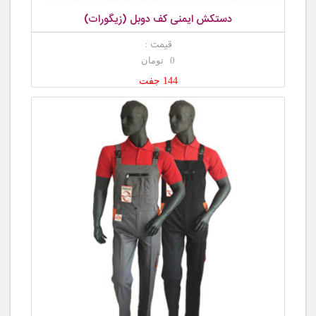
دستکش ایمنی کف دوبل (زیگورات)
قیمت :
0 تومان
144 جفت