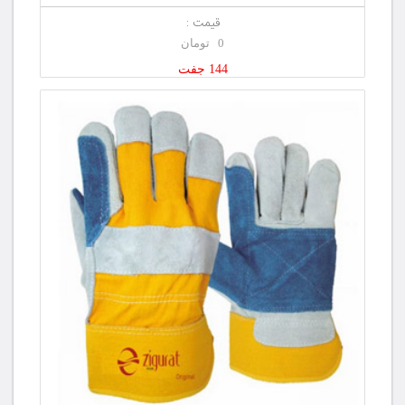
قیمت :
0 تومان
144 جفت