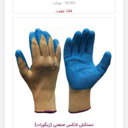
58,000 تومان
144 جفت
دستکش لاتکس صنعتی (زیگورات)