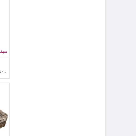
سبد
حداق