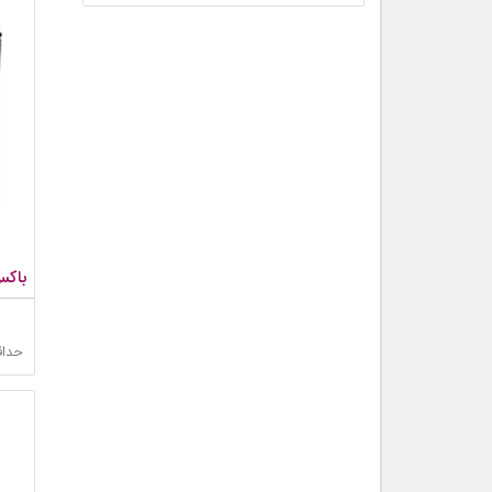
باکس
حداق