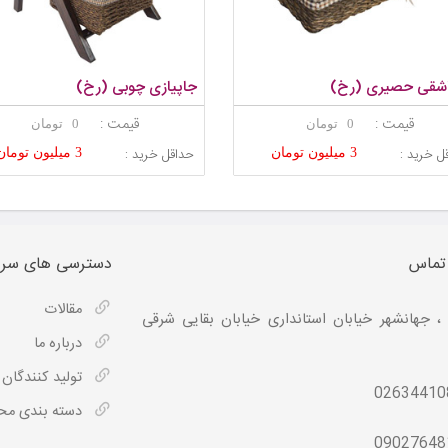
شقی حصیری (رخ)
جاپیازی چوبی (رخ)
قیمت :
قیمت :
0 تومان
0 تومان
ل خرید :
حداقل خرید :
3 میلیون تومان
3 میلیون تومان
 تماس
دسترسی های سری
مقالات
، جهانشهر خیابان استانداری خیابان بقایی شرقی
درباره ما
تولید کنندگان
02634410
دسته بندی م
09027648