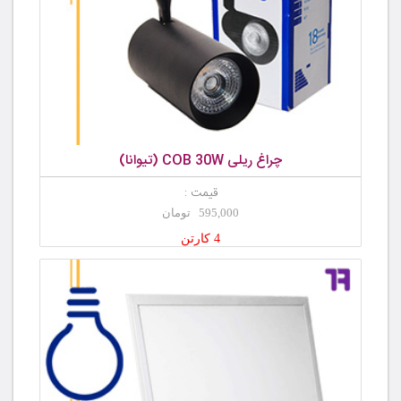
چراغ ریلی COB 30W (تیوانا)
قیمت :
595,000 تومان
4 کارتن