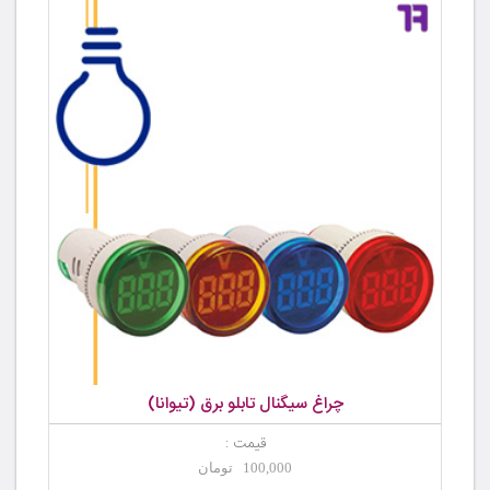
چراغ سیگنال تابلو برق (تیوانا)
قیمت :
100,000 تومان