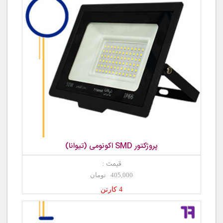
پروژکتور SMD اکونومی (تیوانا)
قیمت :
405,000 تومان
4 کارتن