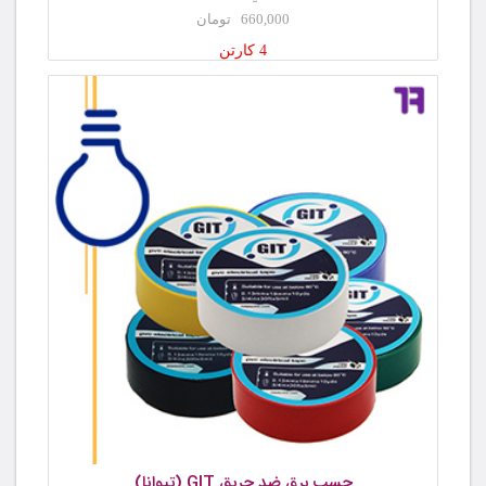
660,000 تومان
4 کارتن
چسب برق ضد حریق GIT (تیوانا)