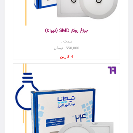
چراغ روکار SMD (تیوانا)
قیمت :
550,000 تومان
4 کارتن