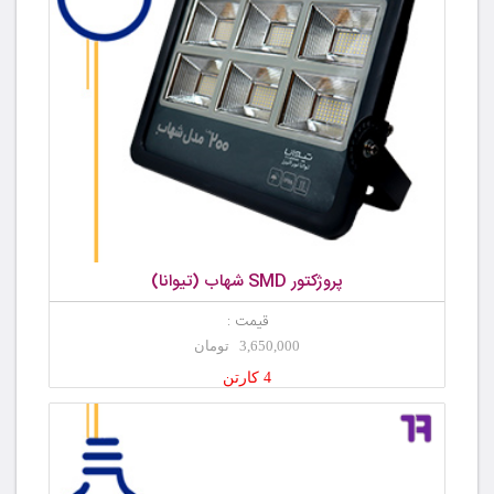
پروژکتور SMD شهاب (تیوانا)
قیمت :
3,650,000 تومان
4 کارتن