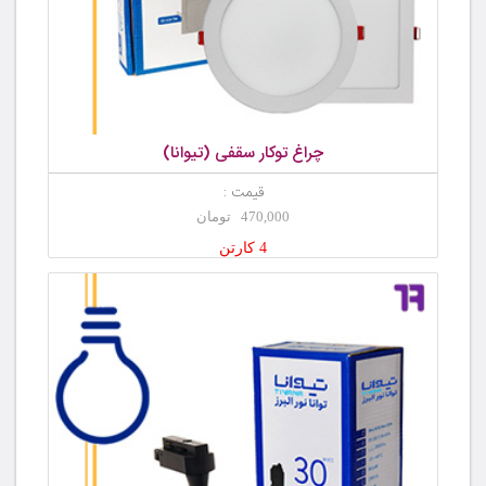
چراغ توکار سقفی (تیوانا)
قیمت :
470,000 تومان
4 کارتن