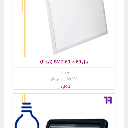
پنل 60 در 60 SMD (تیوانا)
قیمت :
1,180,000 تومان
4 کارتن