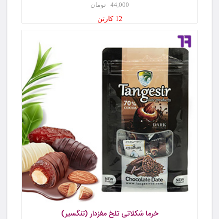
44,000 تومان
12 کارتن
خرما شکلاتی تلخ مغزدار (تنگسیر)