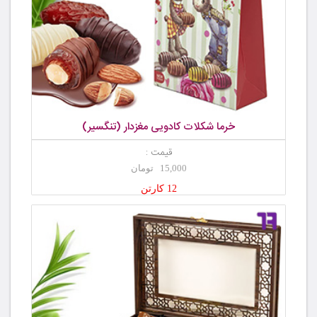
خرما شکلات کادویی مغزدار (تنگسیر)
قیمت :
15,000 تومان
12 کارتن