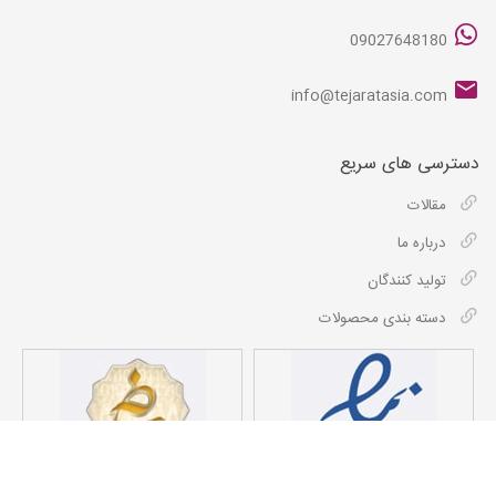
09027648180
info@tejaratasia.com
دسترسی های سریع
مقالات
درباره ما
تولید کنندگان
دسته بندی محصولات