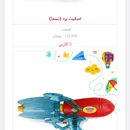
اسکیت برد (تسما)
قیمت :
220,000 تومان
5 کارتن