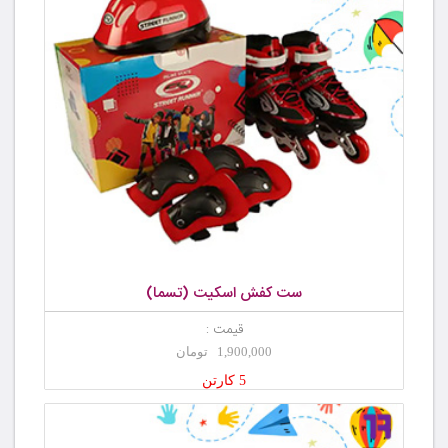
ست کفش اسکیت (تسما)
قیمت :
1,900,000 تومان
5 کارتن