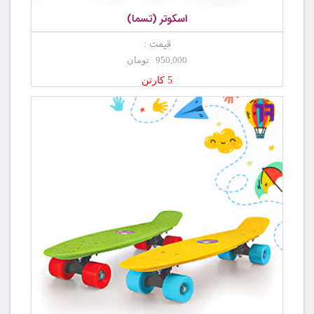
اسکوتر (تسما)
قیمت :
950,000 تومان
5 کارتن