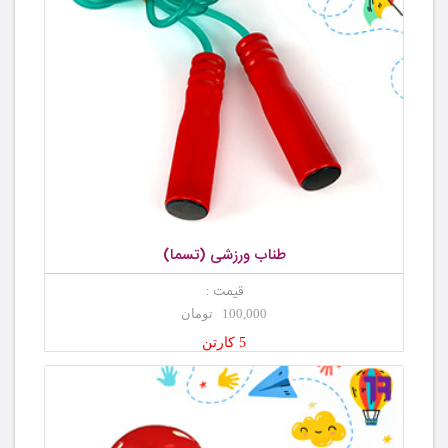
طناب ورزشی (تسما)
قیمت :
100,000 تومان
5 کارتن