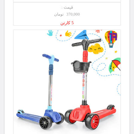
قیمت :
370,000 تومان
5 کارتن