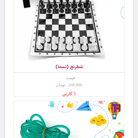
شطرنج (تسما)
قیمت :
240,000 تومان
5 کارتن