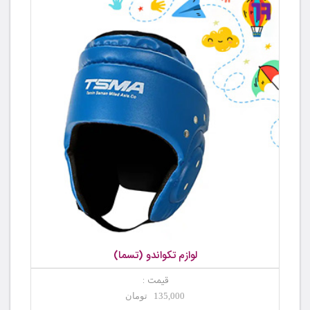
لوازم تکواندو (تسما)
قیمت :
135,000 تومان