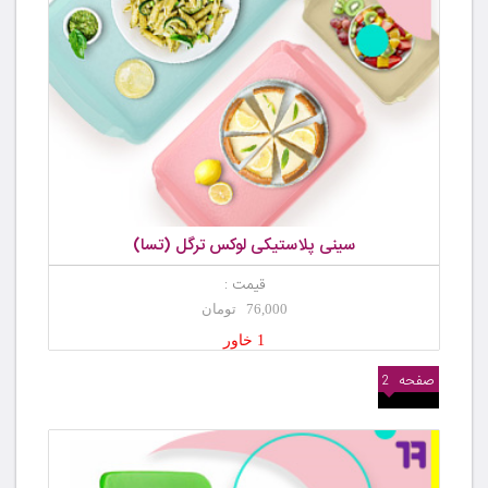
سینی پلاستیکی لوکس ترگل (تسا)
قیمت :
76,000 تومان
1 خاور
صفحه
2