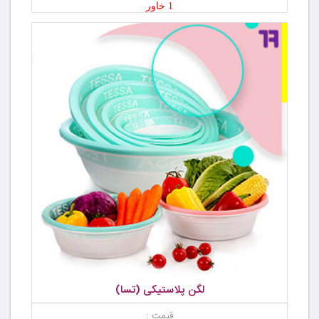
1 خاور
لگن پلاستیکی (تسا)
قیمت :