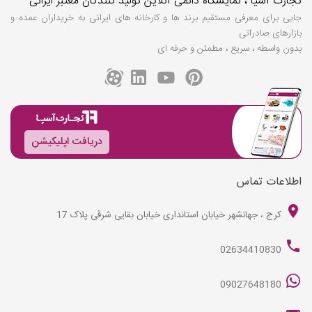
تجارت آسیا ، نمایشگاه دائمی آنلاین تولید کنندگان معتبر ایرانی
جایی برای معرفی مستقیم برند ها و کارخانه های ایرانی به خریداران عمده و
بازارهای صادراتی
بدون واسطه ، سریع ، مطمئن و حرفه ای
دریافت اپلیکیشن
اطلاعات تماس
کرج ، جهانشهر خیابان استانداری خیابان بقایی شرقی پلاک 17
02634410830
09027648180