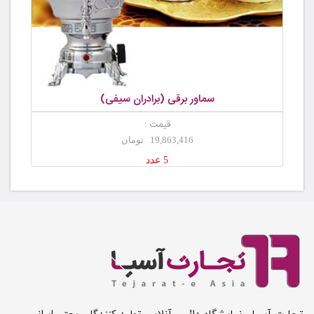
سماور برقی (برادران سیفی)
قیمت :
19,863,416 تومان
5 عدد