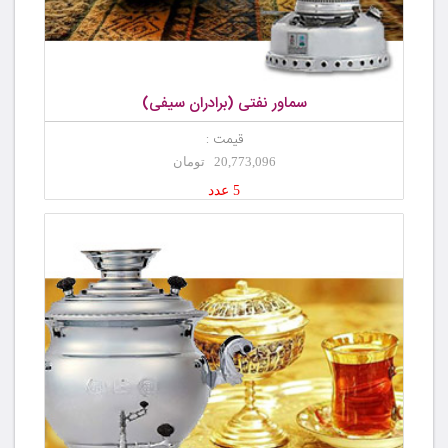
سماور نفتی (برادران سیفی)
قیمت :
20,773,096 تومان
5 عدد