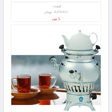
قیمت :
8,470,631 تومان
5 عدد