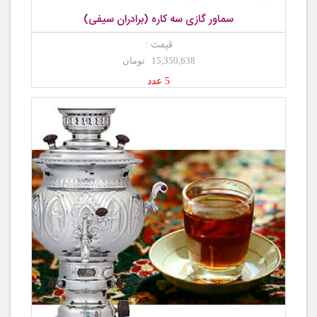
سماور گازی سه کاره (برادران سیفی)
قیمت :
15,350,638 تومان
5 عدد