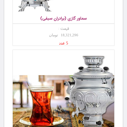
سماور گازی (برادران سیفی)
قیمت :
18,321,296 تومان
5 عدد