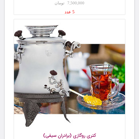
7,500,000 تومان
5 عدد
کتری روگازی (برادران سیفی)