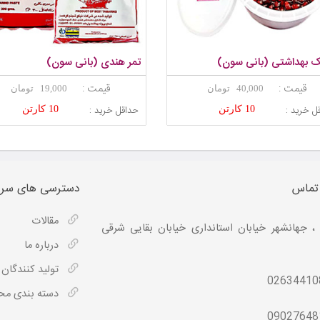
 بهداشتی (بانی سون)
تمر هندی (بانی سون)
قیمت :
قیمت :
40,000 تومان
19,000 تومان
ل خرید :
حداقل خرید :
10 کارتن
10 کارتن
 تماس
دسترسی های سری
مقالات
، جهانشهر خیابان استانداری خیابان بقایی شرقی
درباره ما
تولید کنندگان
02634410
دسته بندی م
09027648