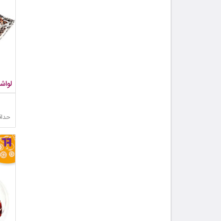
لواش
حداق