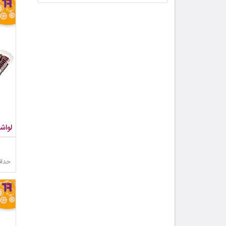
لواش
حداق