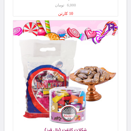
6,000 تومان
10 کارتن
شکلات کانفت (بال قیز)