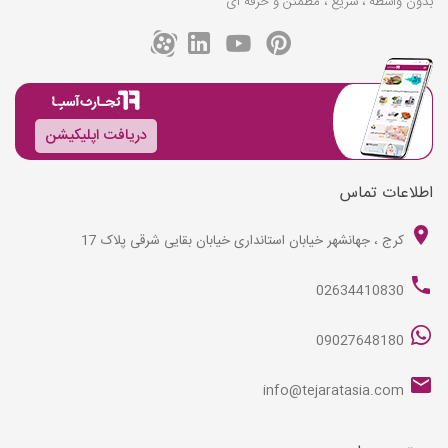
بدون واسطه ، سریع ، مطمئن و حرفه ای
دریافت اپلیکیشن
اطلاعات تماس
کرج ، جهانشهر خیابان استانداری خیابان بقایی شرقی پلاک 17
02634410830
09027648180
info@tejaratasia.com