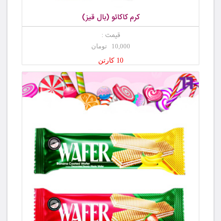
کرم کاکائو (بال قیز)
قیمت :
10,000 تومان
10 کارتن