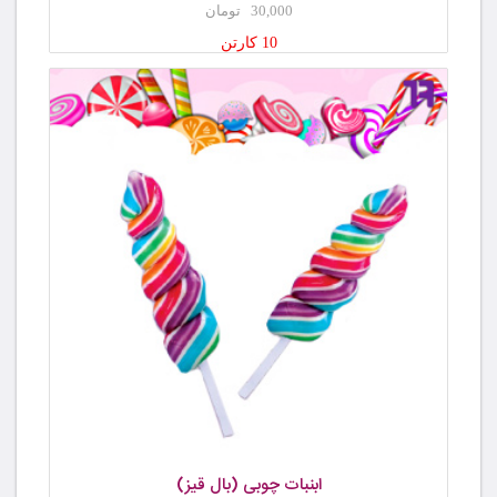
30,000 تومان
10 کارتن
ابنبات چوبی (بال قیز)