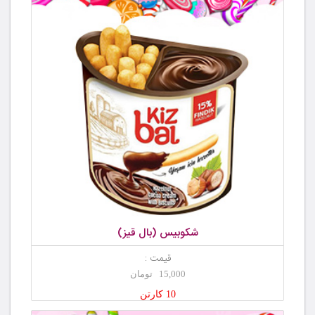
شکوبیس (بال قیز)
قیمت :
15,000 تومان
10 کارتن