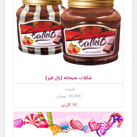
شکلات صبحانه (بال قیز)
قیمت :
90,000 تومان
10 کارتن