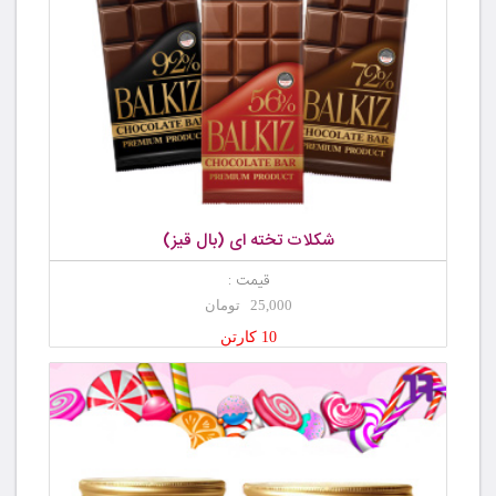
شکلات تخته ای (بال قیز)
قیمت :
25,000 تومان
10 کارتن