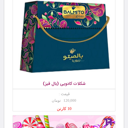
شکلات کادویی (بال قیز)
قیمت :
120,000 تومان
10 کارتن