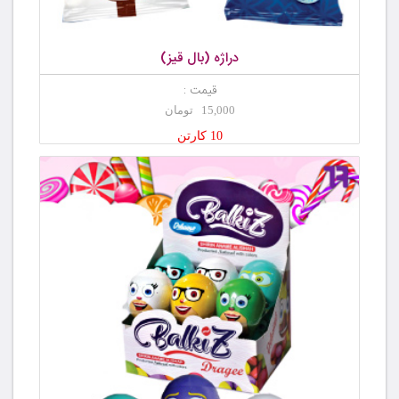
دراژه (بال قیز)
قیمت :
15,000 تومان
10 کارتن