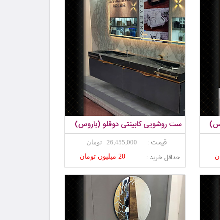
وس)
ست روشویی کابینتی دوقلو (باروس)
قیمت :
26,455,000 تومان
حداقل خرید :
20 میلیون تومان