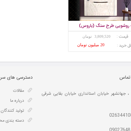
روشویی طرح سنگ (باروس)
قیمت :
3,809,520 تومان
ل خرید :
20 میلیون تومان
 تماس
دسترسی های سری
مقالات
، جهانشهر خیابان استانداری خیابان بقایی شرقی
درباره ما
تولید کنندگان
02634410
دسته بندی م
09027648