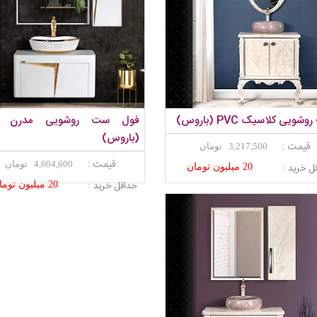
شویی کلاسیک PVC (باروس)
(باروس)
قیمت :
3,217,500 تومان
قیمت :
4,604,600 تومان
ل خرید :
20 میلیون تومان
حداقل خرید :
20 میلیون تومان