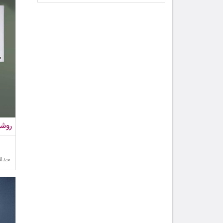
روشویی 
حداق