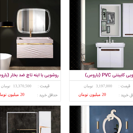
کابینتی PVC (باروس)
روشویی با اینه تاچ ضد بخار (بار
قیمت :
قیمت :
3,197,000 تومان
13,370,500 تومان
ل خرید :
حداقل خرید :
20 میلیون تومان
20 میلیون تومان