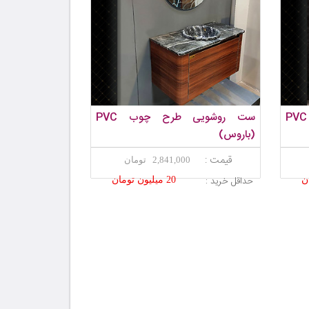
فول ست روشویی مدرن PVC
ست روشویی طرح چوب PVC
(باروس)
قیمت :
2,841,000 تومان
حداقل خرید :
20 میلیون تومان