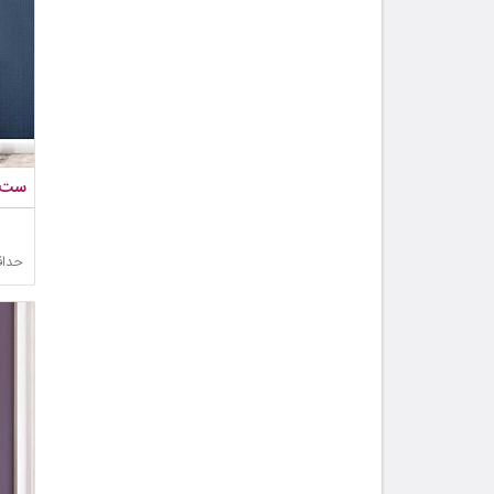
ست رو
حداق