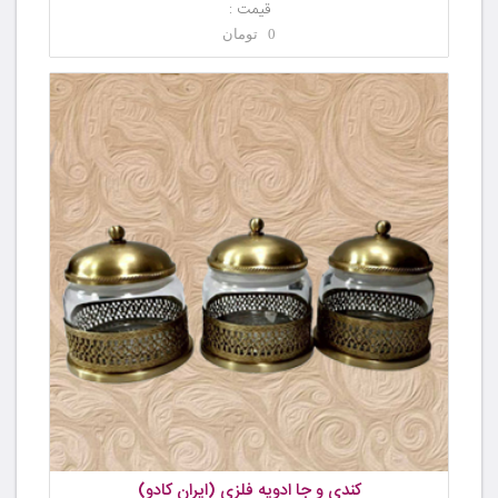
قیمت :
0 تومان
کندی و جا ادویه فلزی (ایران کادو)