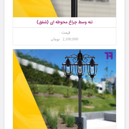
تنه وسط چراغ محوطه ای (شفق)
قیمت :
2,100,000 تومان