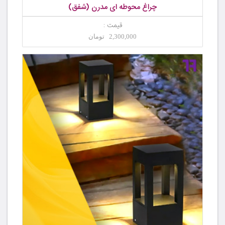
چراغ محوطه ای مدرن (شفق)
قیمت :
2,300,000 تومان