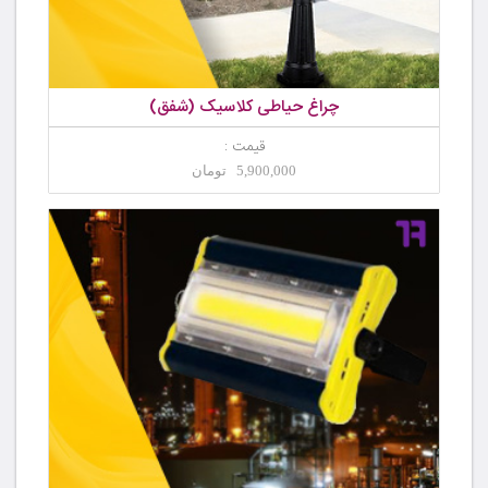
چراغ حیاطی کلاسیک (شفق)
قیمت :
5,900,000 تومان