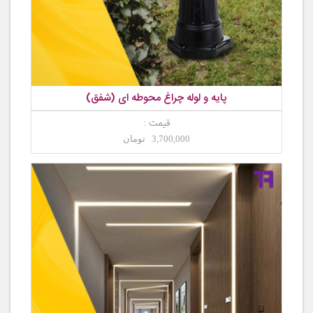
پایه و لوله چراغ محوطه ای (شفق)
قیمت :
3,700,000 تومان