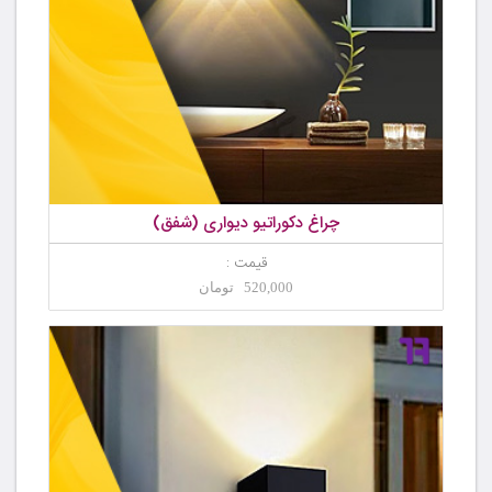
چراغ دکوراتیو دیواری (شفق)
قیمت :
520,000 تومان