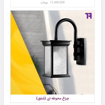
11,000,000 تومان
چراغ محوطه ای (شفق)