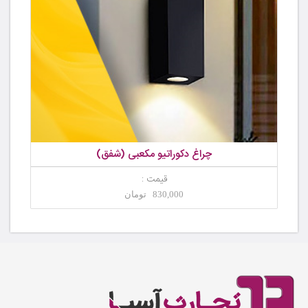
چراغ دکوراتیو مکعبی (شفق)
قیمت :
830,000 تومان