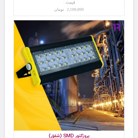
قیمت :
2,100,000 تومان
پروژکتور SMD (شفق)