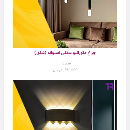
چراغ دکوراتیو سقفی استوانه (شفق)
قیمت :
760,000 تومان