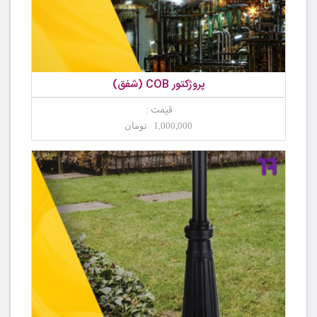
پروژکتور COB (شفق)
قیمت :
1,000,000 تومان