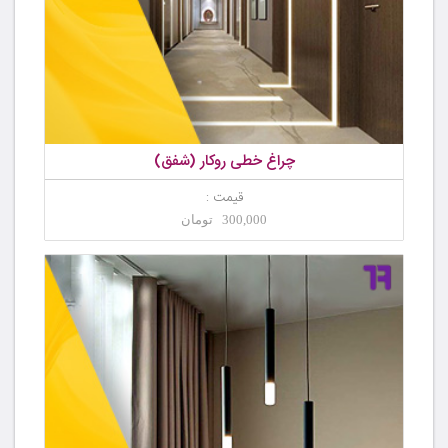
چراغ خطی روکار (شفق)
قیمت :
300,000 تومان