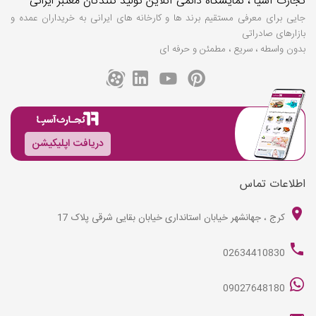
تجارت آسیا ، نمایشگاه دائمی آنلاین تولید کنندگان معتبر ایرانی
جایی برای معرفی مستقیم برند ها و کارخانه های ایرانی به خریداران عمده و
بازارهای صادراتی
بدون واسطه ، سریع ، مطمئن و حرفه ای
دریافت اپلیکیشن
اطلاعات تماس
کرج ، جهانشهر خیابان استانداری خیابان بقایی شرقی پلاک 17
02634410830
09027648180