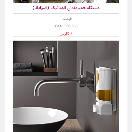
دستگاه خمیردندان اتوماتیک (اسپادانا)
قیمت :
690,000 تومان
5 کارتن