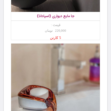
جا مایع دیواری (اسپادانا)
قیمت :
220,000 تومان
5 کارتن