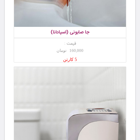
جا صابونی (اسپادانا)
قیمت :
160,000 تومان
5 کارتن