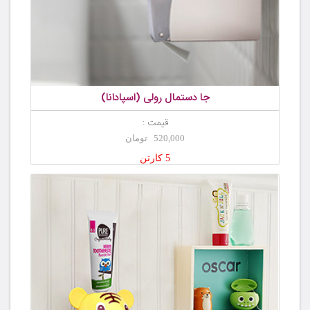
جا دستمال رولی (اسپادانا)
قیمت :
520,000 تومان
5 کارتن