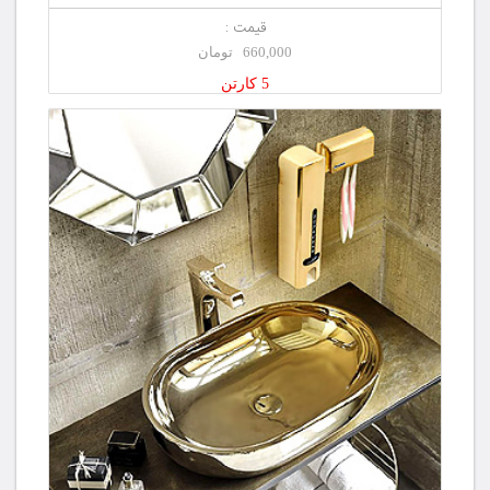
قیمت :
660,000 تومان
5 کارتن