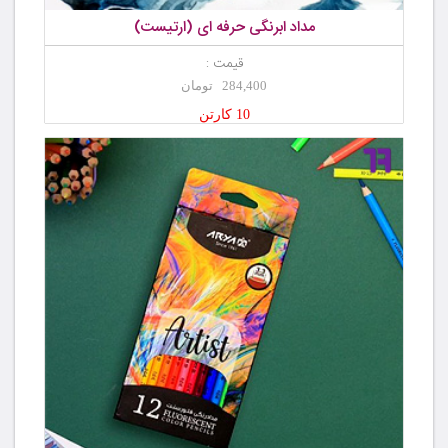
مداد ابرنگی حرفه ای (ارتیست)
قیمت :
284,400 تومان
10 کارتن