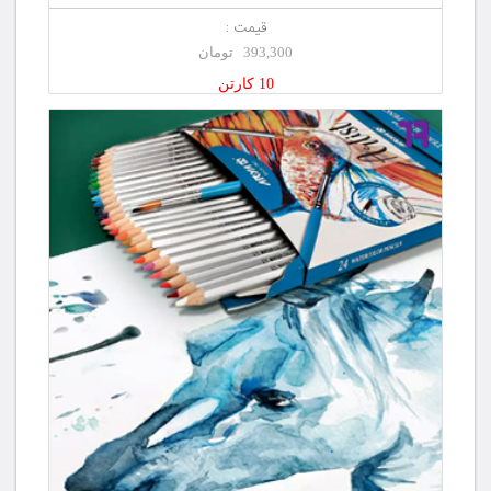
قیمت :
393,300 تومان
10 کارتن