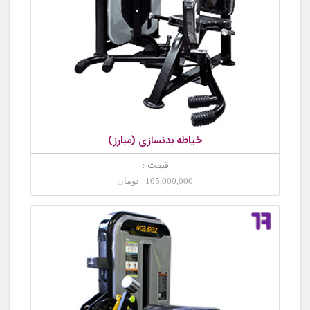
خیاطه بدنسازی (مبارز)
قیمت :
105,000,000 تومان