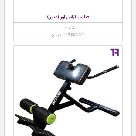
صلیب کراس اور (مبارز)
قیمت :
115,000,000 تومان