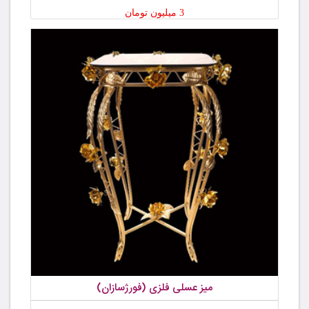
3 میلیون تومان
میز عسلی فلزی (فورژسازان)