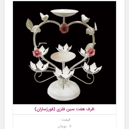
ظرف هفت سین فلزی (فورژسازان)
قیمت :
0 تومان