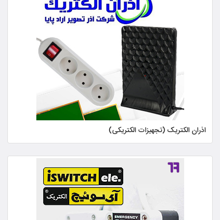
اذران الکتریک (تجهیزات الکتریکی)