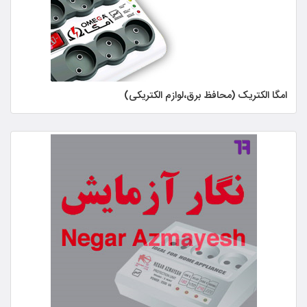
امگا الکتریک (محافظ برق،لوازم الکتریکی)