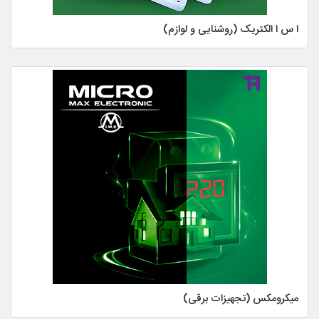
ا س ا الکتریک (روشنایی و لوازم)
میکرومکس (تجهیزات برقی)