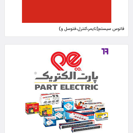
فانوس سیستم(تایمر،کنترل،فتوسل و)