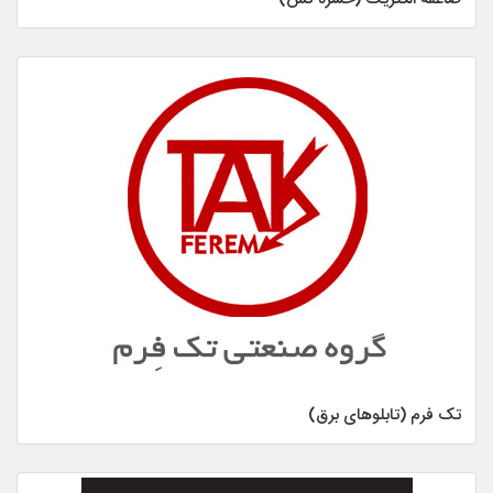
صاعقه الکتریک (حشره کش)
تک فرم (تابلوهای برق)