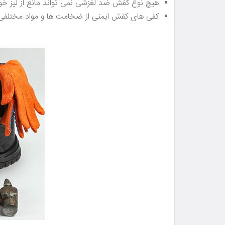
هیچ نوع کفش ضد لغزشی نمی تواند مانع از لیز خو
کفی های کفش ایمنی از ضخامت ها و مواد مختلفی ب