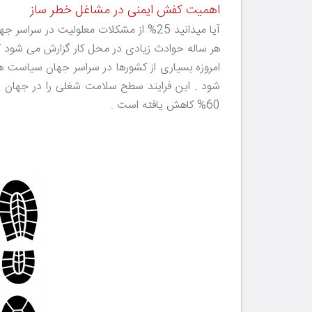
اهمیت کفش ایمنی در مشاغل خطر ساز
آیا میدانید 25% از مشکلات معلولیت در سراسر جهان به دلیل آسیب دیدگی پا است ؟
هر ساله حوادث زیادی در محل کار گزارش می شود ک
امروزه بسیاری از کشورها در سراسر جهان سیاست های 
شود . این فرایند سطح سلامت شغلی را در جهان افز
60% کاهش یافته است .