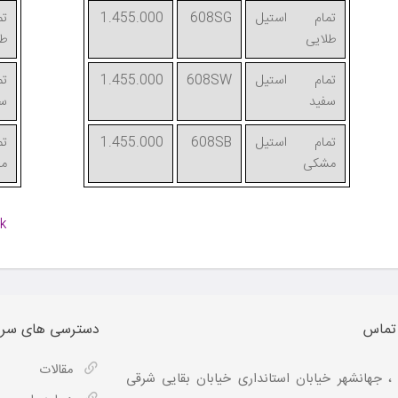
تمام استیل
608SG
1.455.000
ت
طلایی
طل
تمام استیل
608SW
1.455.000
ت
سفید
سف
تمام استیل
608SB
1.455.000
ت
مشکی
م
ak
 تماس
دسترسی های سری
مقالات
، جهانشهر خیابان استانداری خیابان بقایی شرقی