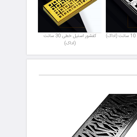
)
کفشور استیل خطی 30 سانت
(اداک)