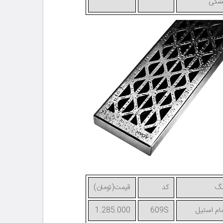
شکی
نگ
کد
قیمت(تومان)
ام استیل
609S
1.285.000