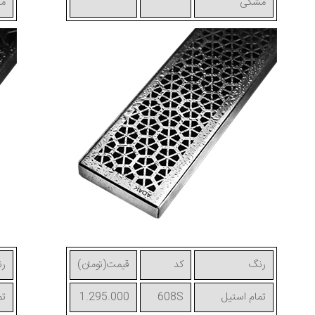
مشکی
م
رنگ
کد
قیمت(تومان)
ر
تمام استیل
608S
1.295.000
تم