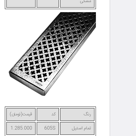
مشکی
رنگ
کد
قیمت(تومان)
تمام استیل
605S
1.285.000