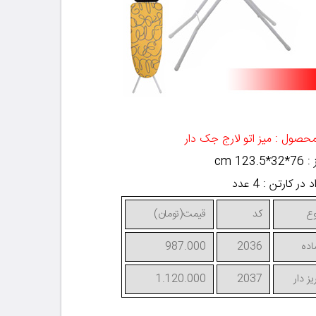
محصول : میز اتو لارج جک دار
3*123.5
cm
در کارتن : 4 عدد
ع
کد
قیمت(تومان)
ده
2036
987.000
یز دار
2037
1.120.000