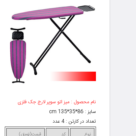
نام محصول : میز اتو سوپر لارج جک فلزی
سایز : 86*35*135
cm
تعداد در کارتن : 4 عدد
نوع
کد
قیمت(تومان)