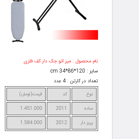
نام محصول : میز اتو جک دار کف فلزی
سایز : 120*86*34
cm
تعداد در کارتن : 4 عدد
نوع
کد
قیمت(تومان)
ساده
2011
1.451.000
پریز دار
2012
1.584.000