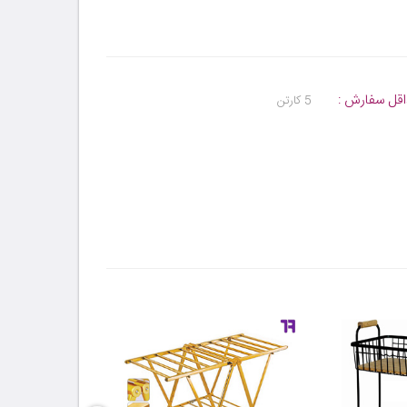
قل سفارش :
5 کارتن