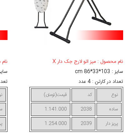
نام محصول : میز اتو لارج جک دار X
نام 
سایز : 103*33*86
cm
سایز : 76*2
تعداد در کارتن : 4 عدد
تعداد 
نوع
کد
قیمت(تومان)
نو
ساده
2038
1.141.000
سا
پریز دار
2039
1.254.000
پر